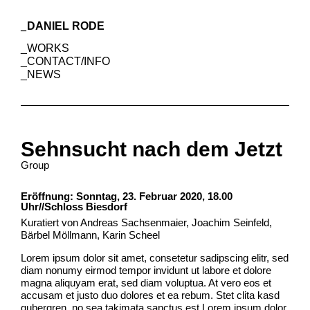
DANIEL RODE
WORKS
CONTACT/INFO
NEWS
Sehnsucht nach dem Jetzt
Group
Eröffnung: Sonntag, 23. Februar 2020, 18.00
Uhr//Schloss Biesdorf
Kuratiert von Andreas Sachsenmaier, Joachim Seinfeld,
Bärbel Möllmann, Karin Scheel
Lorem ipsum dolor sit amet, consetetur sadipscing elitr, sed
diam nonumy eirmod tempor invidunt ut labore et dolore
magna aliquyam erat, sed diam voluptua. At vero eos et
accusam et justo duo dolores et ea rebum. Stet clita kasd
gubergren, no sea takimata sanctus est Lorem ipsum dolor